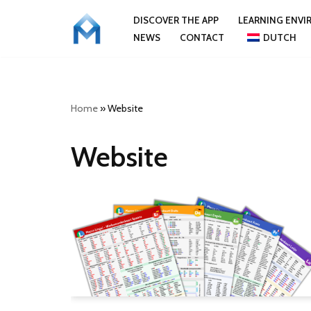
DISCOVER THE APP
LEARNING ENV
NEWS
CONTACT
DUTCH
Skip
to
content
Home
»
Website
Website