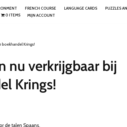
IRONMENT
FRENCH COURSE
LANGUAGE CARDS
PUZZLES A
0 ITEMS
MIJN ACCOUNT
le boekhandel Krings!
 nu verkrijgbaar bij
el Krings!
or de talen Spaans,