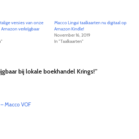
talige versies van onze
Macco Lingui taalkaarten nu digitaal op
p Amazon verkrijgbaar
Amazon Kindle!
November 16, 2019
n"
In "Taalkaarten"
jgbaar bij lokale boekhandel Krings!”
s! – Macco VOF