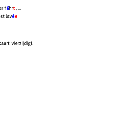
 er f
ä
hr
t
, …
est lav
é
e
art, vierzijdig).