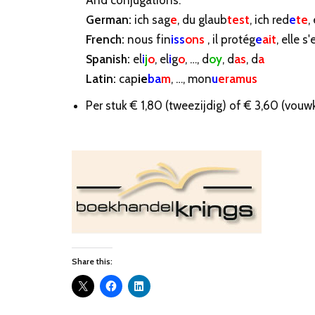
And conjugations:
German:
ich sag
e
, du glaub
test
, ich red
e
te
,
French:
nous fin
iss
ons
, il protég
e
ait
, elle s'
Spanish:
el
i
j
o
, el
i
g
o
, …, d
oy
, d
as
, d
a
Latin:
cap
ie
ba
m
, …, mon
u
eramus
Per stuk € 1,80 (tweezijdig) of € 3,60 (vouwka
Share this: