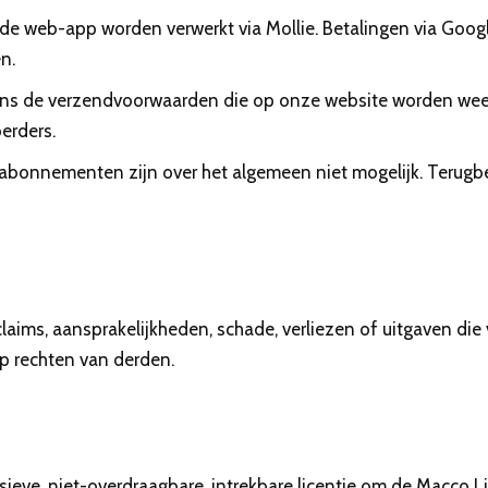
de web-app worden verwerkt via Mollie. Betalingen via Googl
n.
s de verzendvoorwaarden die op onze website worden weerge
erders.
 abonnementen zijn over het algemeen niet mogelijk. Terugb
aims, aansprakelijkheden, schade, verliezen of uitgaven die 
p rechten van derden.
sieve, niet-overdraagbare, intrekbare licentie om de Macco L