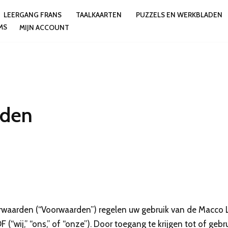
LEERGANG FRANS
TAALKAARTEN
PUZZELS EN WERKBLADEN
MS
MIJN ACCOUNT
rden
waarden (“Voorwaarden”) regelen uw gebruik van de Macco L
(“wij,” “ons,” of “onze”). Door toegang te krijgen tot of geb