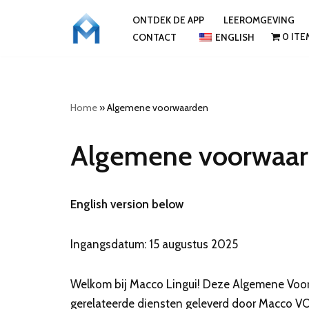
ONTDEK DE APP
LEEROMGEVING
0 ITE
CONTACT
ENGLISH
Ga
naar
de
inhoud
Home
»
Algemene voorwaarden
Algemene voorwaa
English version below
Ingangsdatum: 15 augustus 2025
Welkom bij Macco Lingui! Deze Algemene Voor
gerelateerde diensten geleverd door Macco VOF 