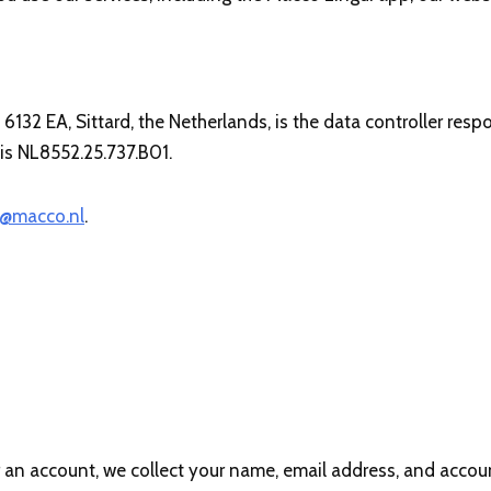
132 EA, Sittard, the Netherlands, is the data controller resp
s NL8552.25.737.B01.
o@macco.nl
.
r an account, we collect your name, email address, and accoun