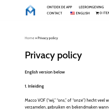
ONTDEK DE APP
LEEROMGEVING
0 ITE
CONTACT
ENGLISH
Ga
naar
de
inhoud
Home
»
Privacy policy
Privacy policy
English version below
1. Inleiding
Macco VOF (“wij,” “ons,” of “onze”) hecht veel
verzamelen, gebruiken en bekendmaken wanneer