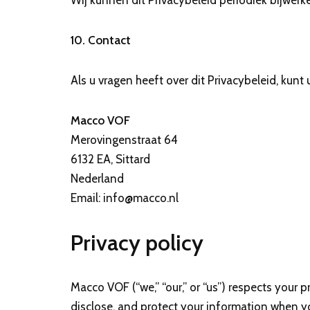
Wij kunnen dit Privacybeleid periodiek bijwe
10. Contact
Als u vragen heeft over dit Privacybeleid, kun
Macco VOF
Merovingenstraat 64
6132 EA, Sittard
Nederland
Email: info@macco.nl
Privacy policy
Macco VOF (“we,” “our,” or “us”) respects your 
disclose, and protect your information when yo