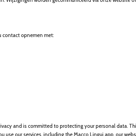
rken. Wijzigingen worden gecommuniceerd via onze website of
t u contact opnemen met:
privacy and is committed to protecting your personal data. Thi
u use our services, including the Macco Lingui app, our webs