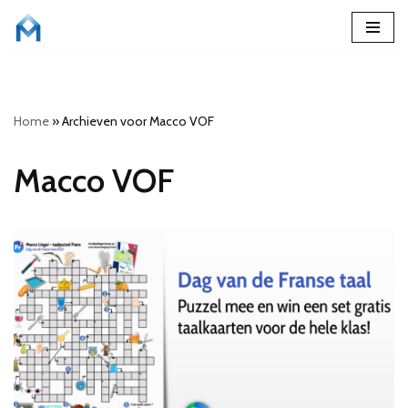
Ga
naar
de
Home
»
Archieven voor Macco VOF
inhoud
Macco VOF