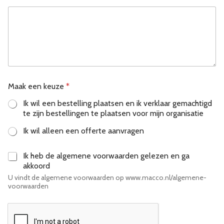
Maak een keuze
*
Ik wil een bestelling plaatsen en ik verklaar gemachtigd
te zijn bestellingen te plaatsen voor mijn organisatie
Ik wil alleen een offerte aanvragen
A
Ik heb de algemene voorwaarden gelezen en ga
l
akkoord
g
U vindt de algemene voorwaarden op www.macco.nl/algemene-
e
voorwaarden
m
e
n
e