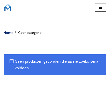
Ga
naar
de
Home
\
Geen categorie
inhoud
Geen producten gevonden die aan je zoekcriteria
voldoen.