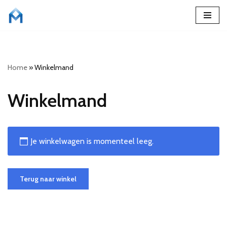
Ga
naar
de
Home
»
Winkelmand
inhoud
Winkelmand
Je winkelwagen is momenteel leeg.
Terug naar winkel