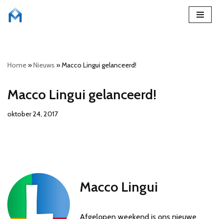
Ga
naar
de
Home
»
Nieuws
»
Macco Lingui gelanceerd!
inhoud
Macco Lingui gelanceerd!
oktober 24, 2017
Macco Lingui
Afgelopen weekend is ons nieuwe