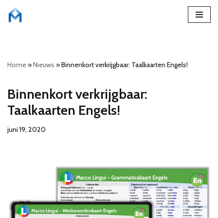
Ga
naar
de
Home
»
Nieuws
»
Binnenkort verkrijgbaar: Taalkaarten Engels!
inhoud
Binnenkort verkrijgbaar:
Taalkaarten Engels!
juni 19, 2020