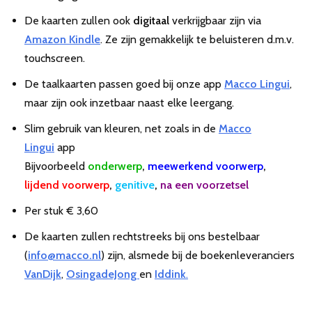
De kaarten zullen ook
digitaal
verkrijgbaar zijn via
Amazon Kindle
. Ze zijn gemakkelijk te beluisteren d.m.v.
touchscreen.
De taalkaarten passen goed bij onze app
Macco Lingui
,
maar zijn ook inzetbaar naast elke leergang.
Slim gebruik van kleuren, net zoals in de
Macco
Lingui
app
Bijvoorbeeld
onderwerp
,
meewerkend
voor
werp
,
lijdend voorwerp
,
genitive
,
na een voorzetsel
Per stuk € 3,60
De kaarten zullen rechtstreeks bij ons bestelbaar
(
info@macco.nl
) zijn, alsmede bij de boekenleveranciers
VanDijk
,
OsingadeJong
en
Iddink
.