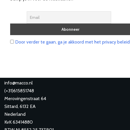
Door verder te gaan, ga je akkoord met het privacy beleid
info@macco.nl
(
+31)615851748
Merovingenstraat 64
Sittard
,
6132 EA
Nederland
KvK 63414880
BTW NL8552.25.737.B01