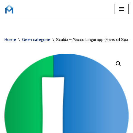
Ga
naar
de
Home
\
Geen categorie
\
Scalda – Macco Lingui app (Frans of Spaan
inhoud