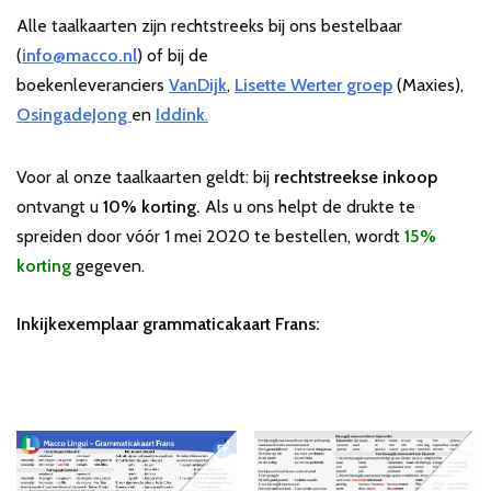
Alle taalkaarten zijn rechtstreeks bij ons bestelbaar
(
info@macco.nl
) of bij de
boekenleveranciers
VanDijk
,
Lisette Werter groep
(Maxies),
OsingadeJong
en
Iddink
.
Voor al onze taalkaarten geldt: bij
rechtstreekse inkoop
ontvangt u
10% korting.
Als u ons helpt de drukte te
spreiden door vóór 1 mei 2020 te bestellen, wordt
15%
korting
gegeven.
Inkijkexemplaar grammaticakaart Frans: