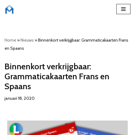
Ga
naar
de
Home
»
Nieuws
»
Binnenkort verkrijgbaar: Grammaticakaarten Frans
inhoud
en Spaans
Binnenkort verkrijgbaar:
Grammaticakaarten Frans en
Spaans
januari 18, 2020